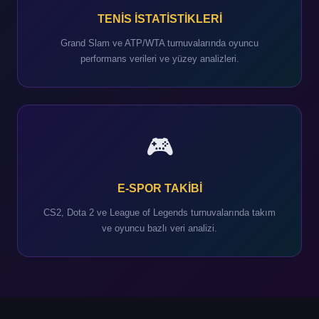
TENİS İSTATİSTİKLERİ
Grand Slam ve ATP/WTA turnuvalarında oyuncu
performans verileri ve yüzey analizleri.
🎮
E-SPOR TAKİBİ
CS2, Dota 2 ve League of Legends turnuvalarında takım
ve oyuncu bazlı veri analizi.