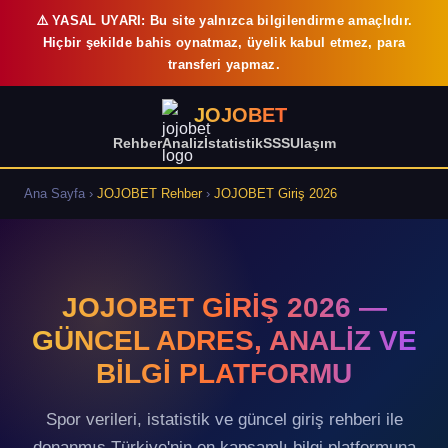
⚠️ YASAL UYARI: Bu site yalnızca bilgilendirme amaçlıdır.
Hiçbir şekilde bahis oynatmaz, üyelik kabul etmez, para
transferi yapmaz.
JOJOBET
Rehber
Analiz
İstatistik
SSS
Ulaşım
Ana Sayfa ›
JOJOBET Rehber
›
JOJOBET Giriş 2026
JOJOBET GİRİŞ 2026 —
GÜNCEL ADRES, ANALİZ VE
BİLGİ PLATFORMU
Spor verileri, istatistik ve güncel giriş rehberi ile
donanmış Türkiye'nin en kapsamlı bilgi platformuna