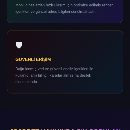
Mobil cihazlardan hızlı ulaşım için optimize edilmiş rehber
içerikleri ve güncel adres bilgileri sunulmaktadır.
🛡️
GÜVENLİ ERİŞİM
Doğrulanmış veri ve güvenli analiz içerikleri ile
kullanıcıların bilinçli kararlar almasına destek
olunmaktadır.