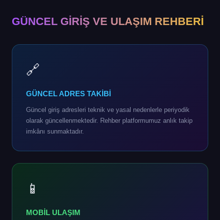
GÜNCEL GİRİŞ VE ULAŞIM REHBERİ
🔗
GÜNCEL ADRES TAKİBİ
Güncel giriş adresleri teknik ve yasal nedenlerle periyodik
olarak güncellenmektedir. Rehber platformumuz anlık takip
imkânı sunmaktadır.
📱
MOBİL ULAŞIM