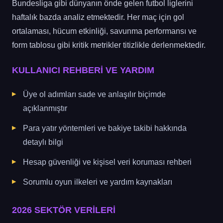
Bundesliga gibi dünyanın önde gelen futbol liglerini
haftalık bazda analiz etmektedir. Her maç için gol
ortalaması, hücum etkinliği, savunma performansı ve
form tablosu gibi kritik metrikler titizlikle derlenmektedir.
KULLANICI REHBERİ VE YARDIM
Üye ol adımları sade ve anlaşılır biçimde
açıklanmıştır
Para yatır yöntemleri ve bakiye takibi hakkında
detaylı bilgi
Hesap güvenliği ve kişisel veri koruması rehberi
Sorumlu oyun ilkeleri ve yardım kaynakları
2026 SEKTÖR VERİLERİ